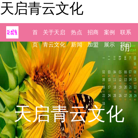
天启青云文化
首
关于天启
热点
招商
案例
联系
页
青云文化
新闻
加盟
展示
我们
天启青云文化