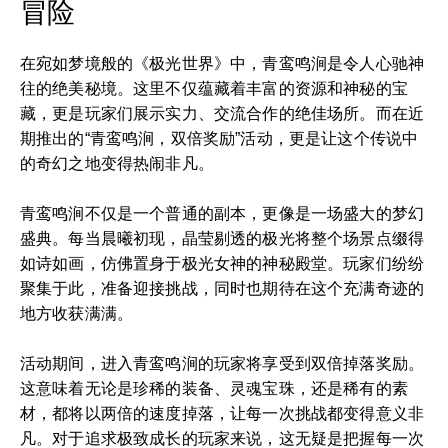
冒险
在宛如梦境般的《极光世界》中，青鸾鸣涧是令人心驰神
往的绝美秘境。这里不仅蕴藏着丰富的资源和神秘的宝
藏，更是玩家们展示实力、交流合作的绝佳场所。而在近
期推出的“青鸾鸣涧，双倍奖励”活动，更是让这个传说中
的奇幻之地变得热闹非凡。
青鸾鸣涧不仅是一个普通的副本，更像是一场盛大的梦幻
盛典。每当晨曦初现，晶莹剔透的极光将整个场景点缀得
如诗如画，仿佛置身于极光女神的神秘殿堂。玩家们纷纷
聚集于此，准备迎接挑战，同时也期待在这个充满奇迹的
地方收获满满。
活动期间，进入青鸾鸣涧的玩家将享受到双倍掉落奖励。
这意味着无论是珍稀的装备、灵魂宝珠，还是稀有的素
材，都将以两倍的速度掉落，让每一次挑战都变得意义非
凡。对于追求极致成长的玩家来说，这无疑是把握每一次