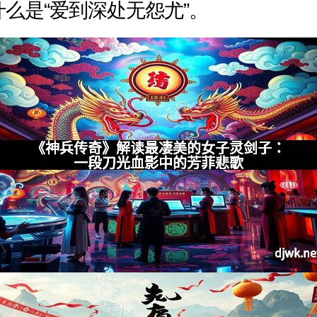
么是“爱到深处无怨尤”。