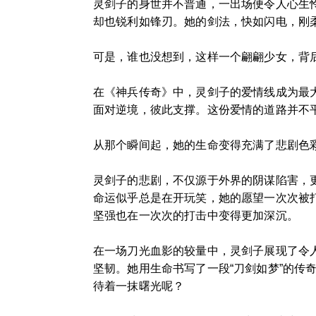
灵剑子的身世并不普通，一出场便令人心生
却也锐利如锋刃。她的剑法，快如闪电，刚
可是，谁也没想到，这样一个翩翩少女，背
在《神兵传奇》中，灵剑子的爱情线成为最
面对逆境，彼此支撑。这份爱情的道路并不
从那个瞬间起，她的生命变得充满了悲剧色
灵剑子的悲剧，不仅源于外界的阴谋陷害，
命运似乎总是在开玩笑，她的愿望一次次被
坚强也在一次次的打击中变得更加深沉。
在一场刀光血影的较量中，灵剑子展现了令
坚韧。她用生命书写了一段“刀剑如梦”的
待着一抹曙光呢？