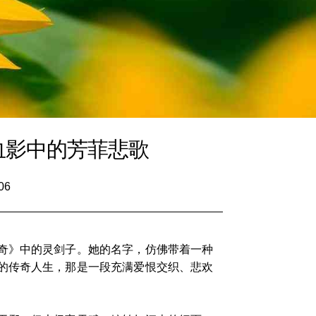
血影中的芳菲悲歌
06
奇》中的灵剑子。她的名字，仿佛带着一种
的传奇人生，那是一段充满爱恨交织、悲欢