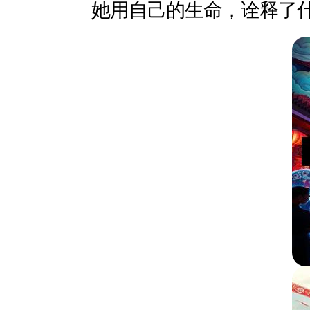
她用自己的生命，诠释了什