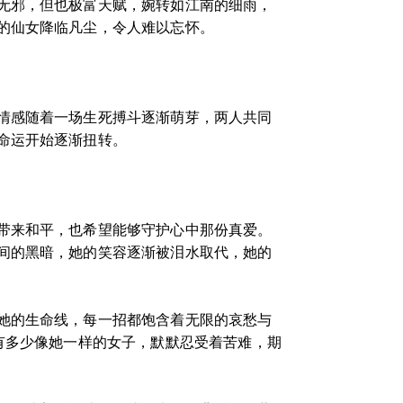
无邪，但也极富天赋，婉转如江南的细雨，
的仙女降临凡尘，令人难以忘怀。
情感随着一场生死搏斗逐渐萌芽，两人共同
命运开始逐渐扭转。
带来和平，也希望能够守护心中那份真爱。
间的黑暗，她的笑容逐渐被泪水取代，她的
她的生命线，每一招都饱含着无限的哀愁与
有多少像她一样的女子，默默忍受着苦难，期