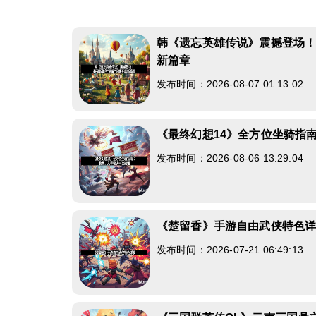
韩《遗忘英雄传说》震撼登场！
新篇章
发布时间：2026-08-07 01:13:02
《最终幻想14》全方位坐骑指
发布时间：2026-08-06 13:29:04
《楚留香》手游自由武侠特色
发布时间：2026-07-21 06:49:13