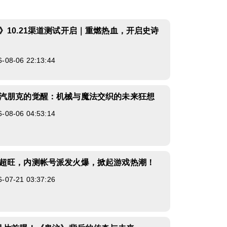
》10.21渠道测试开启｜重燃热血，开启史诗
8-06 22:13:44
汽朋克的觉醒：机械与魔法交织的未来狂想
8-06 04:53:14
超旺，内测帐号派发火爆，掀起游戏热潮！
7-21 03:37:26