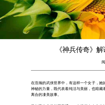
《神兵传奇》解
阅
在浩瀚的武侠世界中，有这样一个女子，她
神秘的力量，既代表着纯洁与美丽，也暗藏
离合的凄美故事。