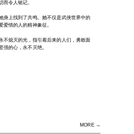
切而令人铭记。
她身上找到了共鸣。她不仅是武侠世界中的
爱爱情的人的精神象征。
永不熄灭的光，指引着后来的人们，勇敢面
坚强的心，永不灭绝。
MORE →